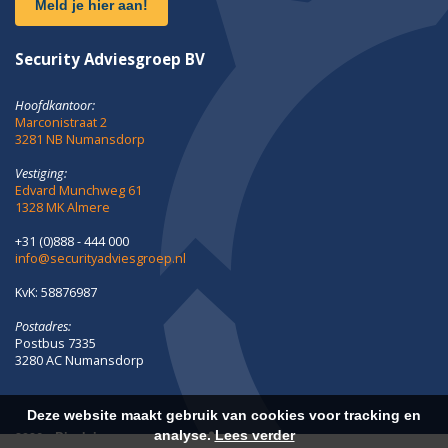
Meld je hier aan!
Security Adviesgroep BV
Hoofdkantoor:
Marconistraat 2
3281 NB Numansdorp
Vestiging:
Edvard Munchweg 61
1328 MK Almere
+31 (0)888 - 444 000
info@securityadviesgroep.nl
KvK: 58876987
Postadres:
Postbus 7335
3280 AC Numansdorp
Deze website maakt gebruik van cookies voor tracking en
analyse.
Lees verder
2026 -
Disclaimer