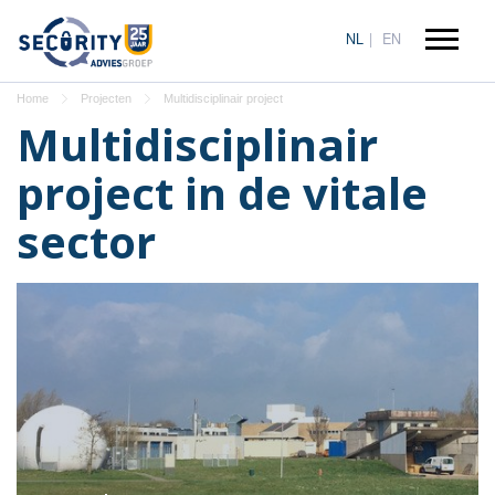
NL
EN
Home
Projecten
Multidisciplinair project
Multidisciplinair
project in de vitale
sector