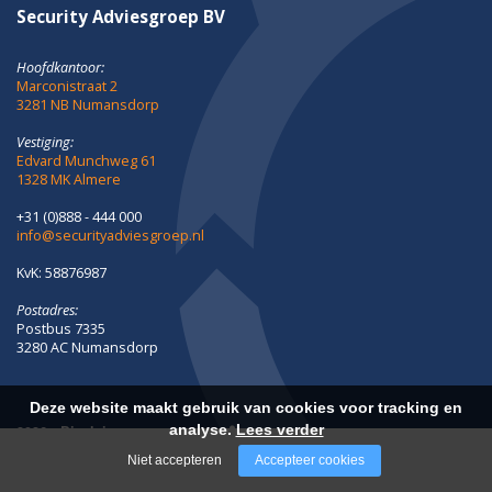
Periodieke nieuwsbrief
Security Adviesgroep houdt je graag aangesloten op
ontwikkelingen rond (fysieke) beveiliging en veiligheid.
Ontvang een update met nieuws en ontwikkelingen van de
afgelopen periode middels onze periodieke nieuwsbrief.
Meld je hier aan!
Security Adviesgroep BV
Hoofdkantoor:
Marconistraat 2
3281 NB Numansdorp
Vestiging:
Edvard Munchweg 61
1328 MK Almere
Deze website maakt gebruik van cookies voor tracking en
analyse.
Lees verder
+31 (0)888 - 444 000
info@securityadviesgroep.nl
Niet accepteren
Accepteer cookies
KvK: 58876987