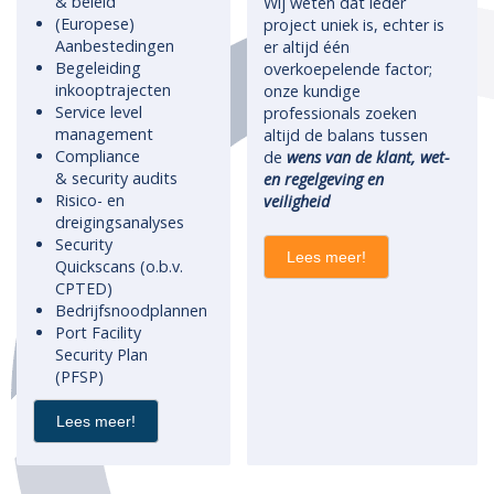
& beleid
Wij weten dat ieder
(Europese)
project uniek is, echter is
Aanbestedingen
er altijd één
Begeleiding
overkoepelende factor;
inkooptrajecten
onze kundige
Service level
professionals zoeken
management
altijd de balans tussen
Compliance
de
wens van de klant, wet-
& security audits
en regelgeving en
Risico- en
veiligheid
dreigingsanalyses
Security
Lees meer!
Quickscans (o.b.v.
CPTED)
Bedrijfsnoodplannen
Port Facility
Security Plan
(PFSP)
Lees meer!