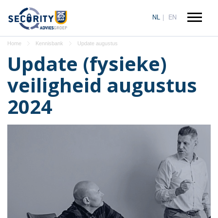
NL
EN
Home
Kennisbank
Update augustus
Update (fysieke)
veiligheid augustus
2024