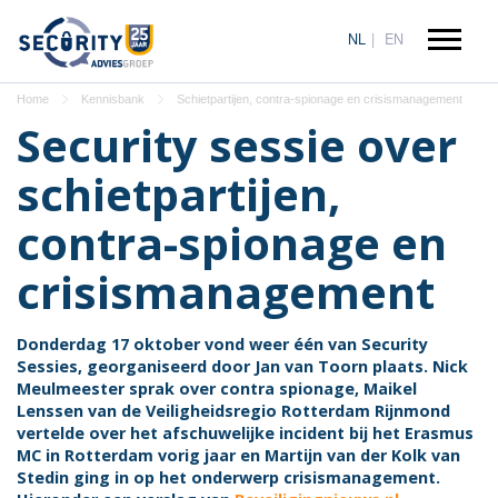
NL
EN
Home
Kennisbank
Schietpartijen, contra-spionage en crisismanagement
Security sessie over
schietpartijen,
contra-spionage en
crisismanagement
Donderdag 17 oktober
vond weer één van Security
Sessies, georganiseerd door Jan van Toorn plaats. Nick
Meulmeester sprak over contra spionage, Maikel
Lenssen van de Veiligheidsregio Rotterdam Rijnmond
vertelde over het afschuwelijke incident bij het Erasmus
MC in Rotterdam vorig jaar en Martijn van der Kolk van
Stedin ging in op het onderwerp crisismanagement.