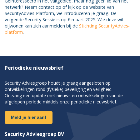
Geïnteresseerd in het vakgebied, maar nog geen lid van het
netwerk? Neem contact op of kijk op de website van
SecurityAdvies-Platform, we introduceren je graag. De
volgende Security Sessie is op 6 maart 2025. Wie deze wil
bijwonen kan zich aanmelden bij de
Stichting SecurityAdvies-
platform
.
Periodieke nieuwsbrief
Security Adviesgroep houdt je graag aangesloten op
ontwikkelingen rond (fysieke) beveiliging en veiligheid.
Ontvang een update met nieuws en ontwikkelingen van de
afgelopen periode middels onze periodieke nieuwsbrief.
Meld je hier aan!
Security Adviesgroep BV