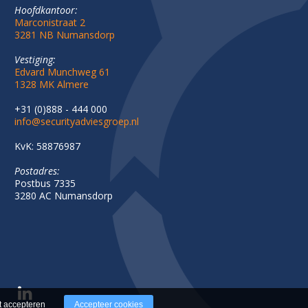
Hoofdkantoor:
Marconistraat 2
3281 NB Numansdorp
Vestiging:
Edvard Munchweg 61
1328 MK Almere
+31 (0)888 - 444 000
info@securityadviesgroep.nl
KvK: 58876987
Postadres:
Postbus 7335
3280 AC Numansdorp
t accepteren
Accepteer cookies