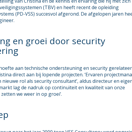
lling van Cristina en de kennis en ervaring die hij met zic
veiligingssystemen (TBV) en heeft recent de opleiding
ystems (PD-VSS) succesvol afgerond. De afgelopen jaren heef
gineer.
g en groei door security
ering
hoefte aan technische ondersteuning en security gerelatee
istina direct aan bij lopende projecten. ‘Ervaren projectman
nieuwe rol als security consultant’, aldus directeur en eige
arkt lag de nadruk op continuïteit en kwaliteit van onze
 zetten we weer in op groei’.
ep