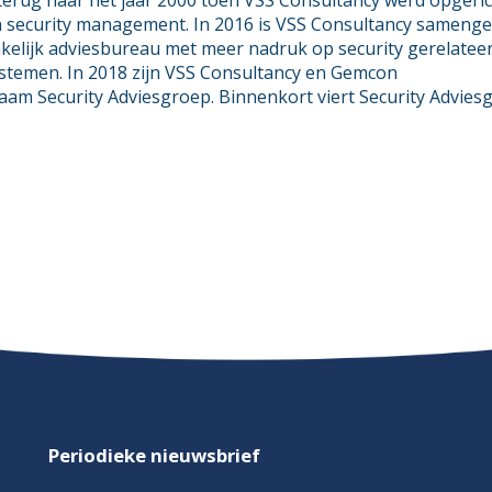
erug naar het jaar 2000 toen VSS Consultancy werd opgeric
n security management. In 2016 is VSS Consultancy sameng
kelijk adviesbureau met meer nadruk op security gerelatee
stemen. In 2018 zijn VSS Consultancy en Gemcon
aam Security Adviesgroep. Binnenkort viert Security Advies
Periodieke nieuwsbrief