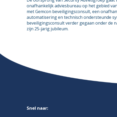
De oorsprong van Security Adviesgroep gaat t
onafhankelijk adviesbureau op het gebied va
met Gemcon beveiligingsconsult, een onafhan
automatisering en technisch ondersteunde sy
beveiligingsconsult verder gegaan onder de n
zijn 25-jarig jubileum.
Snel naar: