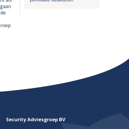
ht als
egaan
rde
groep
Security Adviesgroep BV