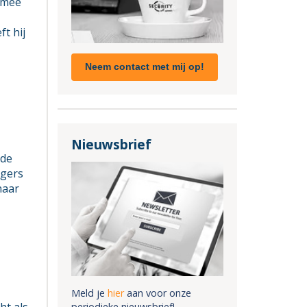
h mee
t hij
Neem contact met mij op!
Nieuwsbrief
rde
agers
naar
Meld je
hier
aan voor onze
periodieke nieuwsbrief!