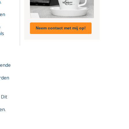
.
 en
e
Neem contact met mij op!
ls
sende
orden
 Dit
en.