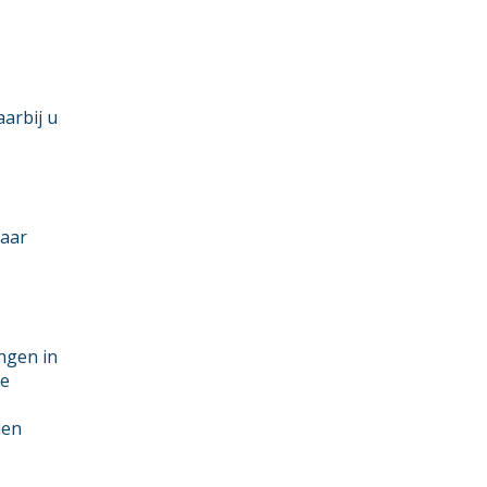
arbij u
baar
ngen in
de
den