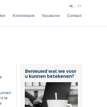
NL
EN
ten
Kennisbank
Vacatures
Contact
Benieuwd wat we voor
u kunnen betekenen?
de
 kunnen
ht te
e