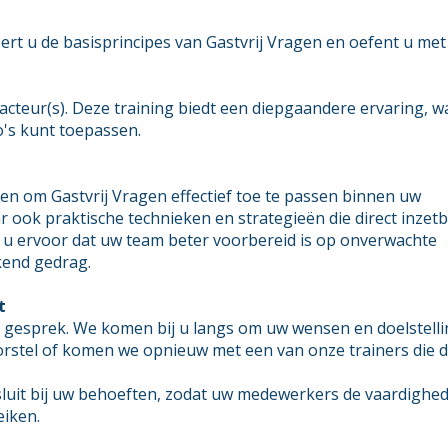
eert u de basisprincipes van Gastvrij Vragen en oefent u met
cteur(s). Deze training biedt een diepgaandere ervaring, wa
o's kunt toepassen.
en om Gastvrij Vragen effectief toe te passen binnen uw
aar ook praktische technieken en strategieën die direct inzet
rgt u ervoor dat uw team beter voorbereid is op onverwachte
jkend gedrag.
t
k gesprek. We komen bij u langs om uw wensen en doelstelli
orstel of komen we opnieuw met een van onze trainers die 
nsluit bij uw behoeften, zodat uw medewerkers de vaardighe
eiken.